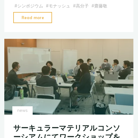
ま
#
シンポジウム
#
モナッシュ
#
高分子
#
齋藤敬
し
"【募
Read more
た"
集】
京
都
大
学
大
学
院
総
合
生
存
news
学
館
サーキュラーマテリアルコンソ
2024
ーシアムにてワークショップを