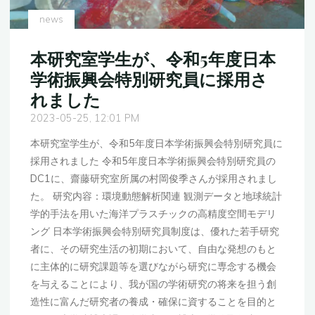
京
news
都
大
本研究室学生が、令和5年度日本
学
学術振興会特別研究員に採用さ
科
れました
学
2023-05-25, 12:01 PM
技
術
本研究室学生が、令和5年度日本学術振興会特別研究員に
イ
採用されました 令和5年度日本学術振興会特別研究員の
ノ
DC1に、齋藤研究室所属の村岡俊季さんが採用されまし
ベ
た。 研究内容：環境動態解析関連 観測データと地球統計
ー
学的手法を用いた海洋プラスチックの高精度空間モデリ
シ
ング 日本学術振興会特別研究員制度は、優れた若手研究
ョ
者に、その研究生活の初期において、自由な発想のもと
ン
に主体的に研究課題等を選びながら研究に専念する機会
創
を与えることにより、我が国の学術研究の将来を担う創
出
造性に富んだ研究者の養成・確保に資することを目的と