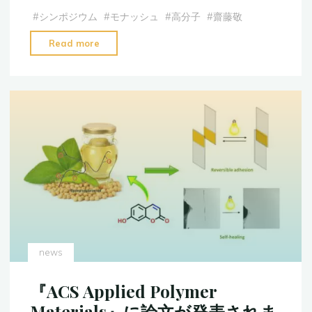
#
シンポジウム
#
モナッシュ
#
高分子
#
齋藤敬
"グ
Read more
リ
ー
ン
ケ
ミ
ス
ト
リ
―
の
創
始
news
者
と
『ACS Applied Polymer
再
Materials』に論文が発表されま