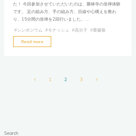
た！ 今回参加させていただいたのは、勝林寺の坐禅体験
です。 足の組み方、手の組み方、目線や心構えを教わ
り、15分間の坐禅を2回行いました。 …
#
シンポジウム
#
モナッシュ
#
高分子
#
齋藤敬
"【研
Read more
究
室
イ
ベ
ン
1
2
3
ト】
Posts
坐
禅
pagination
体
験
に
行
Search