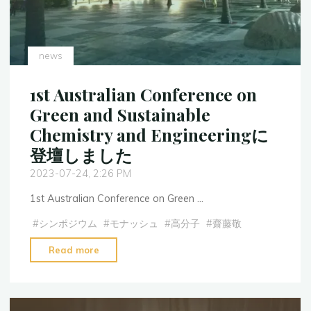
先
生
お
誕
news
生
日"
1st Australian Conference on
Green and Sustainable
Chemistry and Engineeringに
登壇しました
2023-07-24, 2:26 PM
1st Australian Conference on Green …
#
シンポジウム
#
モナッシュ
#
高分子
#
齋藤敬
"1st
Read more
Australian
Conference
on