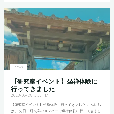
に
ッ
論
プ
文
を
が
開
発
催
表
し
さ
ま
れ
し
ま
た"
し
た"
news
【研究室イベント】坐禅体験に
行ってきました
2023-05-08, 1:18 PM
【研究室イベント】坐禅体験に行ってきました こんにち
は。 先日、研究室のメンバーで坐禅体験に行ってきまし