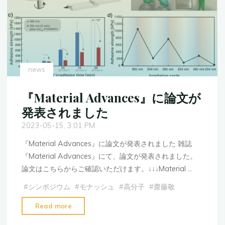
テ
リ
ア
ル
コ
ン
news
ソ
ー
『Material Advances』に論文が
シ
発表されました
ア
2023-05-15, 3:01 PM
ム
『Material Advances』に論文が発表されました 雑誌
に
『Material Advances』にて、論文が発表されました。
て
論文はこちらからご確認いただけます。↓↓↓Material …
ワ
ー
#
シンポジウム
#
モナッシュ
#
高分子
#
齋藤敬
ク
"『Material
Read more
シ
Advances』
ョ