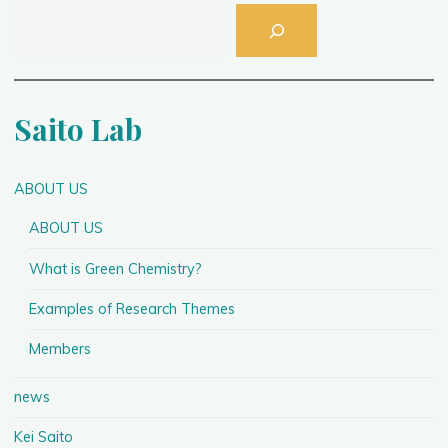
っ
て
き
ま
し
Saito Lab
た"
ABOUT US
ABOUT US
What is Green Chemistry?
Examples of Research Themes
Members
news
Kei Saito