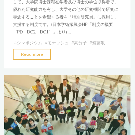
フ
して、大学院博士課程在学者及び博士の学位取得者で、
ェ
優れた研究能力を有し、大学その他の研究機関で研究に
ロ
専念することを希望する者を「特別研究員」に採用し、
ー
支援する制度です。(日本学術振興会HP「制度の概要
シ
（PD・DC2・DC1）」より) …
ッ
#
シンポジウム
#
モナッシュ
#
高分子
#
齋藤敬
プ
に
"本
Read more
採
研
用
究
さ
室
れ
学
ま
生
し
が、
た"
令
和
5
年