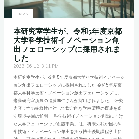
れ
ま
news
し
た"
本研究室学生が、令和5年度京都
大学科学技術イノベーション創
出フェローシップに採用されま
した
2023-06-12, 3:11 PM
本研究室学生が、令和5年度京都大学科学技術イノベーシ
ョン創出フェローシップに採用されました 令和5年度京
都大学科学技術イノベーション創出フェローシップに、
齋藤研究室所属の進藤颯仁さんが採用されました。 研究
内容：性の多様性に対して肯定的な学校環境の育成を促
す環境要因の解明 「科学技術イノベーション創出に向け
た大学フェローシップ創設事業」は、将来の我が国の科
学技術・イノベーション創出を担う博士後期課程学生に