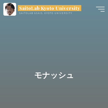
Skip
SaitoLab Kyoto University
to
SAITOLAB GSAIS, KYOTO UNIVERSITY
content
モナッシュ