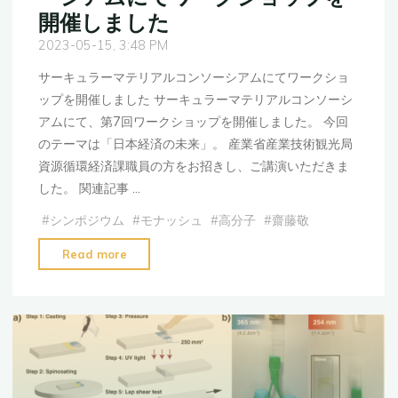
年
開催しました
度
2023-05-15, 3:48 PM
新
入
サーキュラーマテリアルコンソーシアムにてワークショ
生
ップを開催しました サーキュラーマテリアルコンソーシ
募
アムにて、第7回ワークショップを開催しました。 今回
集"
のテーマは「日本経済の未来」。 産業省産業技術観光局
資源循環経済課職員の方をお招きし、ご講演いただきま
した。 関連記事 …
#
シンポジウム
#
モナッシュ
#
高分子
#
齋藤敬
"サ
Read more
ー
キ
ュ
ラ
ー
マ