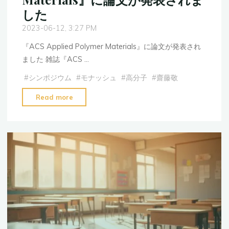
会"
した
2023-06-12, 3:27 PM
『ACS Applied Polymer Materials』に論文が発表され
ました 雑誌『ACS …
#
シンポジウム
#
モナッシュ
#
高分子
#
齋藤敬
"『ACS
Read more
Applied
Polymer
Materials』
に
論
文
が
発
表
さ