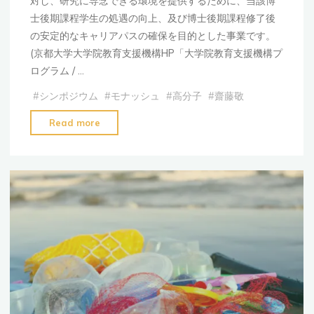
対し、研究に専念できる環境を提供するために、当該博
士後期課程学生の処遇の向上、及び博士後期課程修了後
の安定的なキャリアパスの確保を目的とした事業です。
(京都大学大学院教育支援機構HP「大学院教育支援機構プ
ログラム / …
#
シンポジウム
#
モナッシュ
#
高分子
#
齋藤敬
"本
Read more
研
究
室
学
生
が、
令
和
5
年
度