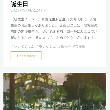
誕生日
2023-09-04, 2:24 PM
【研究室イベント】齋藤先生お誕生日 先月8月は、斎藤
先生のお誕生日がありました。 誕生日当日は、研究室の
前期の進捗報告会。 会が始まる前、朝一番にみんなでお
祝いしました。 改めまして、おめでとうございます！ …
#
シンポジウム
#
モナッシュ
#
高分子
#
齋藤敬
"【研
Read more
究
室
イ
ベ
ン
ト】
齋
藤