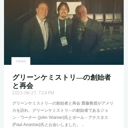
Green
and
Sustainable
Chemistry
and
Engineering
に
登
壇
news
し
ま
グリーンケミストリ―の創始者
し
と再会
た"
2023-06-27, 7:24 PM
グリーンケミストリ―の創始者と再会 齋藤教授がアメリ
カを訪れ、グリーンケミストリ―の創始者であるジョ
ン・ワーナー (John Warner)氏とポール・アナスタス
(Paul Anastas)氏とお会いしました。 …