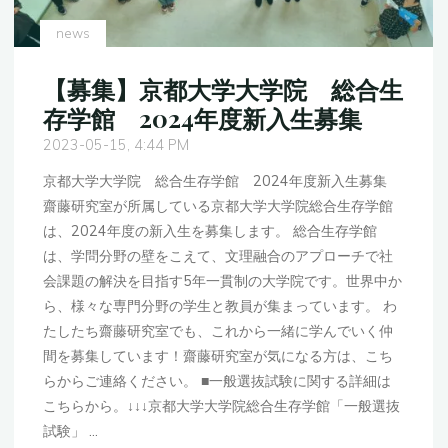
度
日
news
本
学
【募集】京都大学大学院 総合生
術
存学館 2024年度新入生募集
振
2023-05-15, 4:44 PM
興
京都大学大学院 総合生存学館 2024年度新入生募集
会
齋藤研究室が所属している京都大学大学院総合生存学館
特
は、2024年度の新入生を募集します。 総合生存学館
別
は、学問分野の壁をこえて、文理融合のアプローチで社
研
会課題の解決を目指す5年一貫制の大学院です。世界中か
究
ら、様々な専門分野の学生と教員が集まっています。 わ
員
たしたち齋藤研究室でも、これから一緒に学んでいく仲
に
間を募集しています！齋藤研究室が気になる方は、こち
採
らからご連絡ください。 ■一般選抜試験に関する詳細は
用
こちらから。↓↓↓京都大学大学院総合生存学館「一般選抜
さ
試験」 …
れ