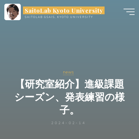
Skip
SaitoLab Kyoto University
to
SAITOLAB GSAIS, KYOTO UNIVERSITY
content
news
【研究室紹介】進級課題
シーズン、発表練習の様
子。
2024-02-14