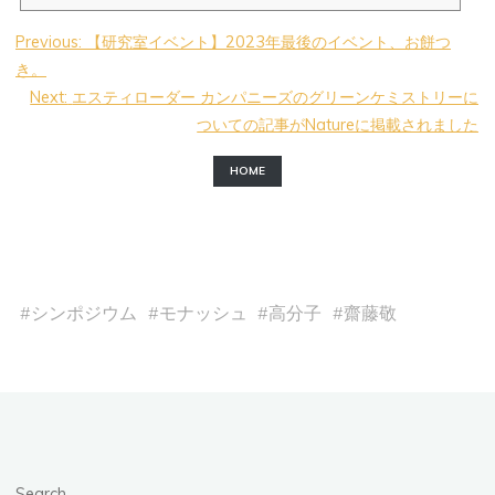
Previous:
【研究室イベント】2023年最後のイベント、お餅つ
き。
Next:
エスティローダー カンパニーズのグリーンケミストリーに
ついての記事がNatureに掲載されました
HOME
#
シンポジウム
#
モナッシュ
#
高分子
#
齋藤敬
Search