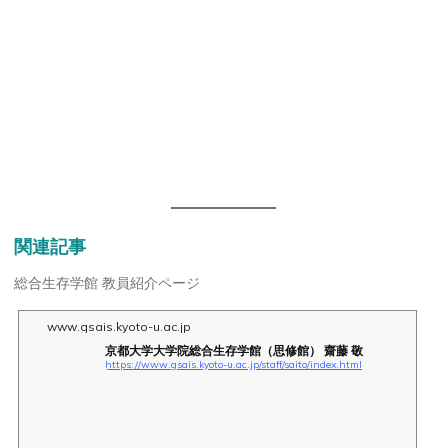
関連記事
総合生存学館 教員紹介ページ
www.gsais.kyoto-u.ac.jp
京都大学大学院総合生存学館（思修館） 齋藤 敬
https://www.gsais.kyoto-u.ac.jp/staff/saito/index.html